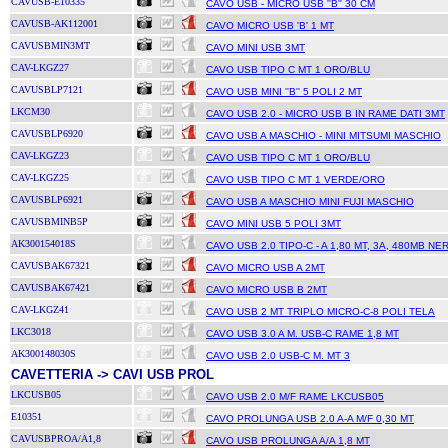
CAVUSB-E10335
CAVO USB - MICRO USB ''B'' 30 CM
CAVUSB-AK112001
CAVO MICRO USB 'B' 1 MT
CAVUSBMIN3MT
CAVO MINI USB 3MT
CAV-LKGZ27
CAVO USB TIPO C MT 1 ORO/BLU
CAVUSBLP7121
CAVO USB MINI ''B'' 5 POLI 2 MT
LKCM30
CAVO USB 2.0 - MICRO USB B IN RAME DATI 3MT
CAVUSBLP6920
CAVO USB A MASCHIO - MINI MITSUMI MASCHIO
CAV-LKGZ23
CAVO USB TIPO C MT 1 ORO/BLU
CAV-LKGZ25
CAVO USB TIPO C MT 1 VERDE/ORO
CAVUSBLP6921
CAVO USB A MASCHIO MINI FUJI MASCHIO
CAVUSBMINB5P
CAVO MINI USB 5 POLI 3MT
AK300154018S
CAVO USB 2.0 TIPO-C - A 1,80 MT, 3A, 480MB NE
CAVUSBAK67321
CAVO MICRO USB A 2MT
CAVUSBAK67421
CAVO MICRO USB B 2MT
CAV-LKGZ41
CAVO USB 2 MT TRIPLO MICRO-C-8 POLI TELA
LKC3018
CAVO USB 3.0 A M. USB-C RAME 1,8 MT
AK300148030S
CAVO USB 2.0 USB-C M. MT 3
CAVETTERIA -> CAVI USB PROL
LKCUSB05
CAVO USB 2.0 M/F RAME LKCUSB05
E10351
CAVO PROLUNGA USB 2.0 A-A M/F 0,30 MT
CAVUSBPROA/A1,8
CAVO USB PROLUNGA A/A 1,8 MT