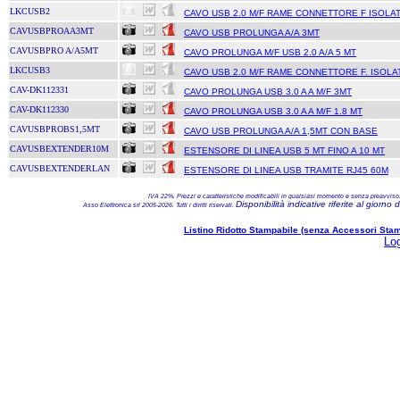
LKCUSB2
CAVO USB 2.0 M/F RAME CONNETTORE F ISOLA
CAVUSBPROAA3MT
CAVO USB PROLUNGA A/A 3MT
CAVUSBPRO A/A5MT
CAVO PROLUNGA M/F USB 2.0 A/A 5 MT
LKCUSB3
CAVO USB 2.0 M/F RAME CONNETTORE F. ISOLA
CAV-DK112331
CAVO PROLUNGA USB 3.0 A A M/F 3MT
CAV-DK112330
CAVO PROLUNGA USB 3.0 A A M/F 1.8 MT
CAVUSBPROBS1,5MT
CAVO USB PROLUNGA A/A 1,5MT CON BASE
CAVUSBEXTENDER10M
ESTENSORE DI LINEA USB 5 MT FINO A 10 MT
CAVUSBEXTENDERLAN
ESTENSORE DI LINEA USB TRAMITE RJ45 60M
IVA 22%. Prezzi e caratteristiche modificabili in qualsiasi momento e senza preavviso. T
Disponibilità indicative riferite al gio
Asso Elettronica srl 2005-2026. Tutti i diritti riservati.
Listino Ridotto Stampabile (senza Accessori Stamp
Log