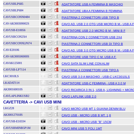
CAVUSBLP685
ADATTATORE USB A FEMMINA B MASCHIO
CAVUSBLP684
ADATTATORE UBA A FEMMINA B FEMMINA
CAVUSBCONN0484
PIASTRINA 2 CONNETTORI USB TIPO B
CAV-AK300309002S
CAVO AD. USB 2.0 OTG USB MICRO B M.- USB A F
CAVUSB-E10056
ADATTATORE USB 2.0 MICRO B M - MINI B F
CAVUSBCON2X4
PIASTRINA CON 2 CONNETTORI USB 2X4
CAVUSBCONNLP674
PIASTRINA 2 CONNETTORI USB DI TIPO B
CAV-E20106
CAVO AD. USB 3.0 OTG MICRO USB B M.- USB A F
CAV-AK300506000S
ADATTATORE USB TIPO C M. USB A F.
CAVAK125001
CAVO SATA SLIM LINE CON ALIM
CAVUSB-LP7114
PIASTRINA 4 CONNETTORI USB TIPO A
LKC3010LS
CAVO USB 3.0 A MASCHIO - USB-C LKC3010LS
LKADAT114
ADATTATORE USB-C FEMMINA - USB A 3.0 M
AK300160010S
CAVO RICARICA 3 IN 1, USB A, LIGHNING + MIC
CAVLAPLINKUSB2
CAVO LAPLINK USB 2.0
CAVETTERIA -> CAVI USB MINI
LKGZ28
CAVO MICRO USB MT 1 GUAINA DENIM BLU
AK300127018S
CAVO USB - MICRO USB B MT. 1,8
CAVUSB-E10334
CAVO USB - MICRO USB ''B'' 15CM
CAVUSBMINB5P1M
CAVO MINI USB 5 POLI 1MT