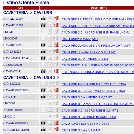
Listino Utente Finale
Cod.
Descrizione
CAVETTERIA -> CAVI USB
CAV-AK112007
CAVO SDOPPIATORE USB 2.0 2 X USB A M -USB 
CAV-AK112008
CAVO SDOPPIATORE USB 2.0 2 UBB AM - MINI B 
LKCM1
CAVO USB 2.0 - MICRO USB B IN RAME LKCM1
LKCC2005
CAVO USB2 C M/M 0,5MT
CAV-DK112016
CAVO PROLUNGA USB 2.0 PREMIUM 3MT A M/F
CAV-LP8152B
CAVO PROLUNGA USB 2.0 5 MT A M/F
CAVUSB-DK112340
CAVO USB 3.0 A - MICRO B 1 MT
DB300160002S
CAVO DI RIC. 3 IN 1 USB A DIGITUS DB30016000
CAV-DA70141
ESTENSORE DI LINEA USB 2.0 CAV UTP 50 MT D
CAVETTERIA -> CAVI USB 3.0
CAV-LKGZ08
CAVO USB MICRO USB MT 1 COLORE ROSA
CAV-AK300117005S
CAVO USB 3.0 USB A - MICRO USB B -0,5MT
DK112344
CAVO UBS 3.0 A - MICRO B 0,25MT
LKC3005
CAVO USB 3.0 A MASCHIO - USB-C DATI RAME MT
AK300116010S
CAVO USB 3.0 - MICRO USB B 3.0 MT 1
LKC3010
CAVO USB 3.0 A USB-C IN RAME 1 MT
CAV-AK300300003S
CAVO ADATT M/B USB3 A 2 USB3
CAVUSB-DK112301
CAVO USB 3.0 A - B 1,8 MT