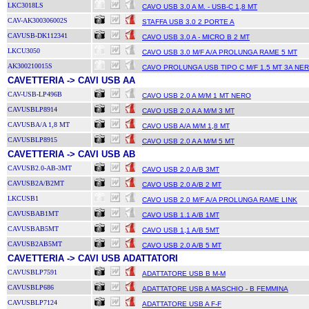
LKC3018LS
CAVO USB 3.0 A M. - USB-C 1,8 MT
CAV-AK300306002S
STAFFA USB 3.0 2 PORTE A
CAVUSB-DK112341
CAVO USB 3.0 A - MICRO B 2 MT
LKCU3050
CAVO USB 3.0 M/F A/A PROLUNGA RAME 5 MT
AK300210015S
CAVO PROLUNGA USB TIPO C M/F 1.5 MT 3A NE
CAVETTERIA -> CAVI USB AA
CAV-USB-LP496B
CAVO USB 2.0 A M/M 1 MT NERO
CAVUSBLP8914
CAVO USB 2.0 A A M/M 3 MT
CAVUSBA/A 1,8 MT
CAVO USB A/A M/M 1,8 MT
CAVUSBLP8915
CAVO USB 2.0 A A M/M 5 MT
CAVETTERIA -> CAVI USB AB
CAVUSB2.0-AB-3MT
CAVO USB 2.0 A/B 3MT
CAVUSB2A/B2MT
CAVO USB 2.0 A/B 2 MT
LKCUSB1
CAVO USB 2.0 M/F A/A PROLUNGA RAME LINK
CAVUSBAB1MT
CAVO USB 1.1 A/B 1MT
CAVUSBAB5MT
CAVO USB 1,1 A/B 5MT
CAVUSB2AB5MT
CAVO USB 2.0 A/B 5 MT
CAVETTERIA -> CAVI USB ADATTATORI
CAVUSBLP7591
ADATTATORE USB B M-M
CAVUSBLP686
ADATTATORE USB A MASCHIO - B FEMMINA
CAVUSBLP7124
ADATTATORE USB A F-F